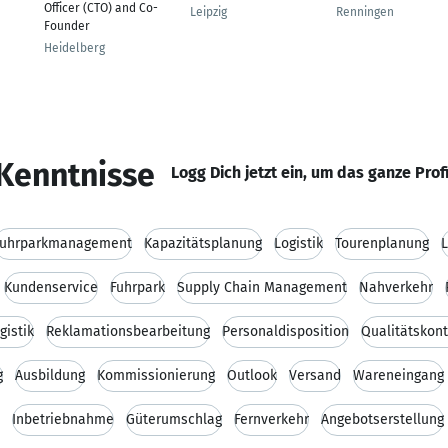
Officer (CTO) and Co-
Leipzig
Renningen
Founder
Heidelberg
Kenntnisse
Logg Dich jetzt ein, um das ganze Prof
Fuhrparkmanagement
Kapazitätsplanung
Logistik
Tourenplanung
L
Kundenservice
Fuhrpark
Supply Chain Management
Nahverkehr
gistik
Reklamationsbearbeitung
Personaldisposition
Qualitätskont
g
Ausbildung
Kommissionierung
Outlook
Versand
Wareneingang
Inbetriebnahme
Güterumschlag
Fernverkehr
Angebotserstellung