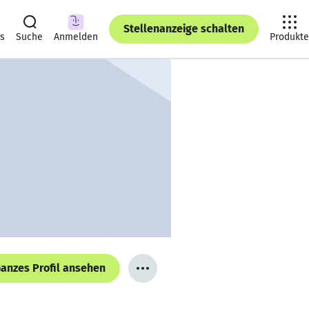
Stellenanzeige schalten
ts
Suche
Anmelden
Produkte
anzes Profil ansehen