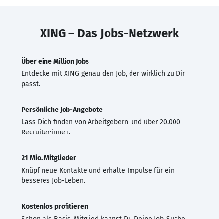
XING – Das Jobs-Netzwerk
Über eine Million Jobs
Entdecke mit XING genau den Job, der wirklich zu Dir
passt.
Persönliche Job-Angebote
Lass Dich finden von Arbeitgebern und über 20.000
Recruiter·innen.
21 Mio. Mitglieder
Knüpf neue Kontakte und erhalte Impulse für ein
besseres Job-Leben.
Kostenlos profitieren
Schon als Basis-Mitglied kannst Du Deine Job-Suche