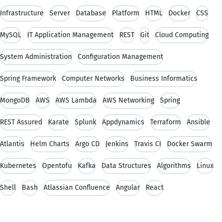
Infrastructure
Server
Database
Platform
HTML
Docker
CSS
MySQL
IT Application Management
REST
Git
Cloud Computing
System Administration
Configuration Management
Spring Framework
Computer Networks
Business Informatics
MongoDB
AWS
AWS Lambda
AWS Networking
Spring
REST Assured
Karate
Splunk
Appdynamics
Terraform
Ansible
Atlantis
Helm Charts
Argo CD
Jenkins
Travis CI
Docker Swarm
Kubernetes
Opentofu
Kafka
Data Structures
Algorithms
Linux
Shell
Bash
Atlassian Confluence
Angular
React