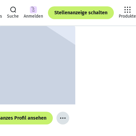
Stellenanzeige schalten
ts
Suche
Anmelden
Produkte
anzes Profil ansehen