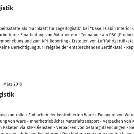
istik
beitsstätte als "Fachkraft für Lagerlogistik" bei "Dasell Cabin Interior
arbeitern • Einarbeitung von Mitarbeitern • Teilnahme am PSC (Product
mbehebung und zum KPI-Reporting • Erstellen von Luftfahrtzertifikat
Keine Berechtigung zur Freigabe der entsprechenden Zertifikate) • Rep
 - März 2016
gistik
gskontrolle • Einbuchen der kontrollierten Ware • Einlagern von War
lung von Ware • Innerbetrieblicher Materialtransport • Verpacken von 
on Paketen via KEP-Diensten • Verpacken von Gefahrgutsendungen • B
hren von jährlichen Inventuren • Durchführen von permanenten Inven