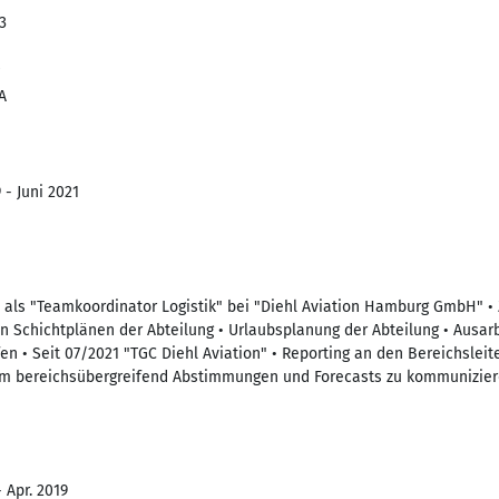
3
A
 - Juni 2021
e als "Teamkoordinator Logistik" bei "Diehl Aviation Hamburg GmbH" • 
von Schichtplänen der Abteilung • Urlaubsplanung der Abteilung • Ausar
n • Seit 07/2021 "TGC Diehl Aviation" • Reporting an den Bereichsleit
 um bereichsübergreifend Abstimmungen und Forecasts zu kommunizie
 Apr. 2019