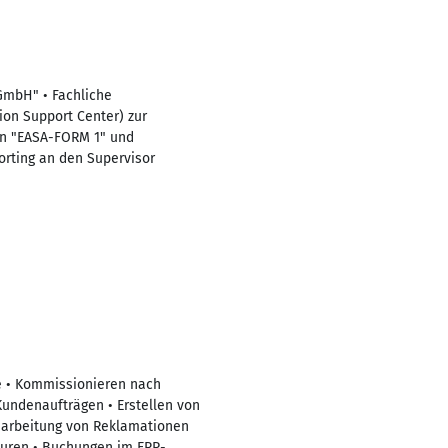
 GmbH" • Fachliche
ion Support Center) zur
en "EASA-FORM 1" und
orting an den Supervisor
e • Kommissionieren nach
Kundenaufträgen • Erstellen von
earbeitung von Reklamationen
turen • Buchungen im ERP-