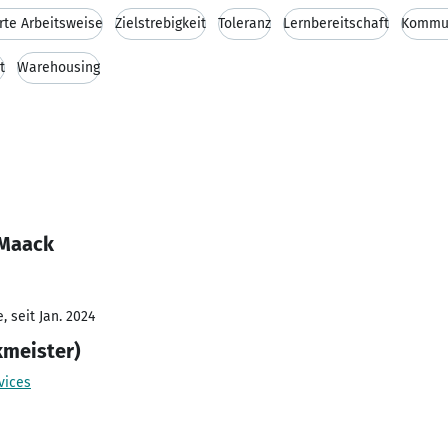
erte Arbeitsweise
Zielstrebigkeit
Toleranz
Lernbereitschaft
Kommun
t
Warehousing
 Maack
 seit Jan. 2024
kmeister)
vices