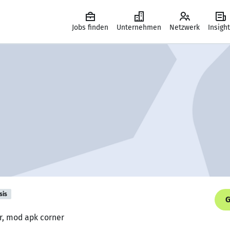
Jobs finden
Unternehmen
Netzwerk
Insigh
sis
G
r, mod apk corner