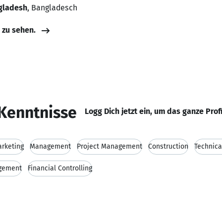
gladesh
, Bangladesch
e zu sehen.
Kenntnisse
Logg Dich jetzt ein, um das ganze Prof
rketing
Management
Project Management
Construction
Technic
agement
Financial Controlling