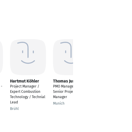
Hartmut Köhler
Thomas Jung
Anna
Frommberger-
 -
Project Manager /
PMO Manager /
Oatman
Expert Combustion
Senior Project
Senior Account
Technology / Technial
Manager
Manager
Lead
Munich
Berlin
Brühl