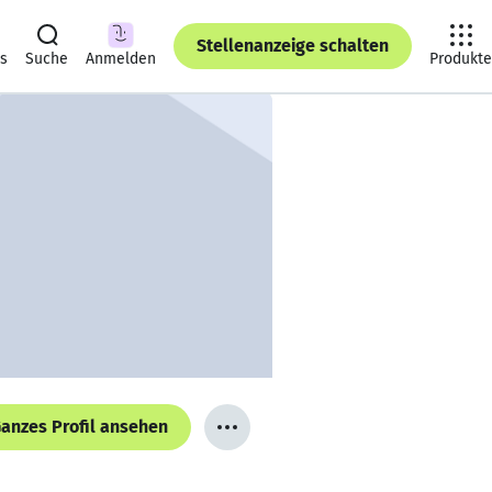
Stellenanzeige schalten
ts
Suche
Anmelden
Produkte
anzes Profil ansehen