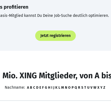
s profitieren
asis-Mitglied kannst Du Deine Job-Suche deutlich optimieren.
Jetzt registrieren
 Mio. XING Mitglieder, von A bi
Nachname:
A
B
C
D
E
F
G
H
I
J
K
L
M
N
O
P
Q
R
S
T
U
V
W
X
Y
Z