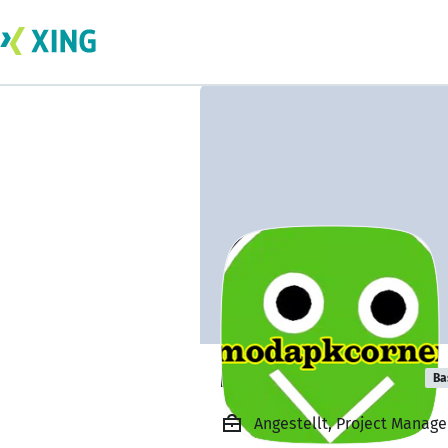
ModApk Corner
Ba
Angestellt, Project Manage