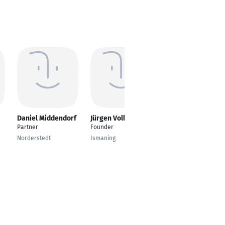
Daniel Middendorf
Jürgen Vollmer
Benjamin
Wojtowicz
Partner
Founder
Senior Business
Norderstedt
Ismaning
Analyst
Ulm, Baden-
Württemberg,
Deutschland