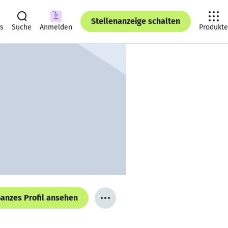
Stellenanzeige schalten
ts
Suche
Anmelden
Produkte
anzes Profil ansehen