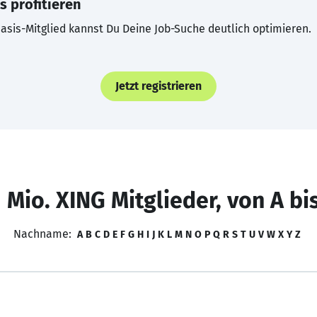
s profitieren
asis-Mitglied kannst Du Deine Job-Suche deutlich optimieren.
Jetzt registrieren
 Mio. XING Mitglieder, von A bi
Nachname:
A
B
C
D
E
F
G
H
I
J
K
L
M
N
O
P
Q
R
S
T
U
V
W
X
Y
Z