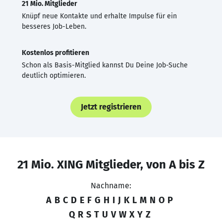
21 Mio. Mitglieder
Knüpf neue Kontakte und erhalte Impulse für ein
besseres Job-Leben.
Kostenlos profitieren
Schon als Basis-Mitglied kannst Du Deine Job-Suche
deutlich optimieren.
Jetzt registrieren
21 Mio. XING Mitglieder, von A bis Z
Nachname:
A
B
C
D
E
F
G
H
I
J
K
L
M
N
O
P
Q
R
S
T
U
V
W
X
Y
Z