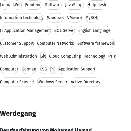
Linux
Web
Frontend
Software
JavaScript
Help desk
Information technology
Windows
VMware
MySQL
IT Application Management
SQL Server
English Language
Customer Support
Computer Networks
Software framework
Web Administration
Git
Cloud Computing
Technology
PHP
Computer
German
CSS
PC
Application Support
Computer Science
Windows Server
Active Directory
Werdegang
Berufserfahrung von Mohamed Hamad