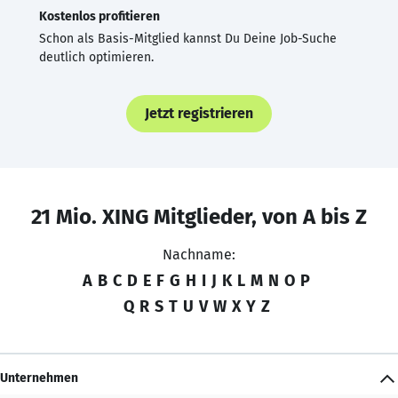
Kostenlos profitieren
Schon als Basis-Mitglied kannst Du Deine Job-Suche
deutlich optimieren.
Jetzt registrieren
21 Mio. XING Mitglieder, von A bis Z
Nachname:
A
B
C
D
E
F
G
H
I
J
K
L
M
N
O
P
Q
R
S
T
U
V
W
X
Y
Z
Unternehmen