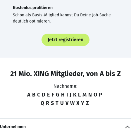
Kostenlos profitieren
Schon als Basis-Mitglied kannst Du Deine Job-Suche
deutlich optimieren.
Jetzt registrieren
21 Mio. XING Mitglieder, von A bis Z
Nachname:
A
B
C
D
E
F
G
H
I
J
K
L
M
N
O
P
Q
R
S
T
U
V
W
X
Y
Z
Unternehmen