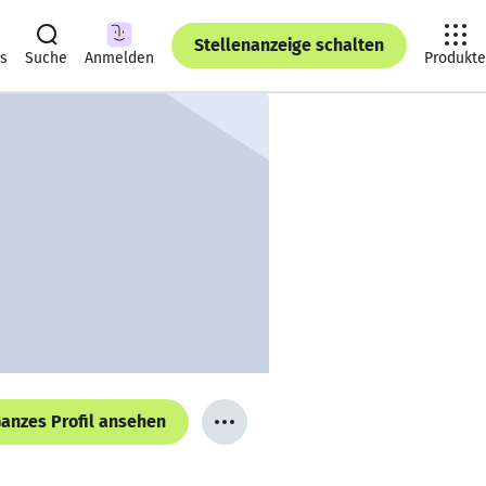
Stellenanzeige schalten
ts
Suche
Anmelden
Produkte
anzes Profil ansehen