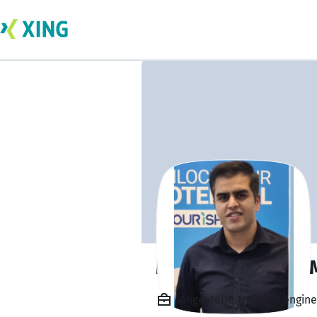
Mohammad reza M
Angestellt, Network engin