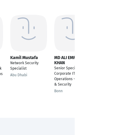
Kamil Mustafa
MD ALI EMROSE
Jan-Philipp
KHAN
Warmers
Network Security
Senior Specialist
Network Service
k
Specialist
Corporate IT
Engineer
ns
Abu Dhabi
Operations - Network
Dortmund
& Security
Bonn