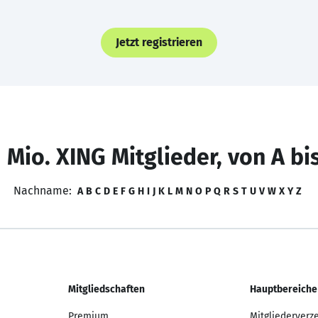
Jetzt registrieren
 Mio. XING Mitglieder, von A bi
Nachname:
A
B
C
D
E
F
G
H
I
J
K
L
M
N
O
P
Q
R
S
T
U
V
W
X
Y
Z
Mitgliedschaften
Hauptbereiche
Premium
Mitgliederverz