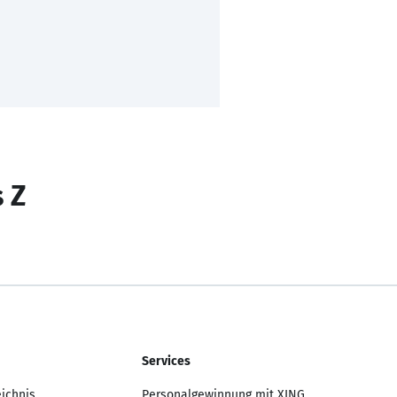
s Z
Services
eichnis
Personalgewinnung mit XING