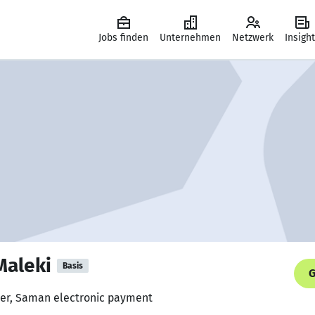
Jobs finden
Unternehmen
Netzwerk
Insigh
aleki
Basis
G
eer, Saman electronic payment