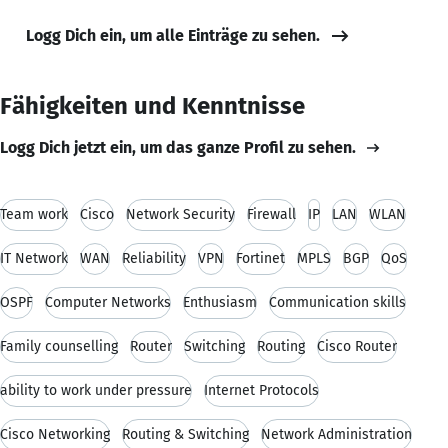
Logg Dich ein, um alle Einträge zu sehen.
Fähigkeiten und Kenntnisse
Logg Dich jetzt ein, um das ganze Profil zu sehen.
Team work
Cisco
Network Security
Firewall
IP
LAN
WLAN
IT Network
WAN
Reliability
VPN
Fortinet
MPLS
BGP
QoS
OSPF
Computer Networks
Enthusiasm
Communication skills
Family counselling
Router
Switching
Routing
Cisco Router
ability to work under pressure
Internet Protocols
Cisco Networking
Routing & Switching
Network Administration