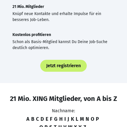
21 Mio. Mitglieder
Knüpf neue Kontakte und erhalte Impulse für ein
besseres Job-Leben.
Kostenlos profitieren
Schon als Basis-Mitglied kannst Du Deine Job-Suche
deutlich optimieren.
Jetzt registrieren
21 Mio. XING Mitglieder, von A bis Z
Nachname:
A
B
C
D
E
F
G
H
I
J
K
L
M
N
O
P