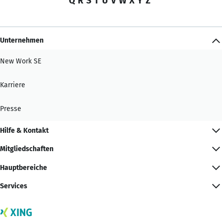
Q
R
S
T
U
V
W
X
Y
Z
Unternehmen
New Work SE
Karriere
Presse
Hilfe & Kontakt
Mitgliedschaften
Hauptbereiche
Services