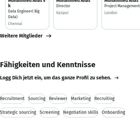
Mohammed Anas v
Mohammed Anas
Mohammed Anas
k
Director
Project Management
Data Engineer( Big
Kanpur
London
Data)
Chennai
Weitere Mitglieder
Fähigkeiten und Kenntnisse
Logg Dich jetzt ein, um das ganze Profil zu sehen.
Recruitment
Sourcing
Reviewer
Marketing
Recruiting
Strategic sourcing
Screening
Negotiation skills
Onboarding