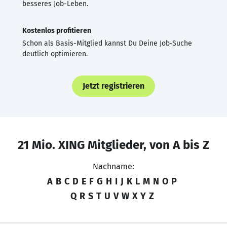
besseres Job-Leben.
Kostenlos profitieren
Schon als Basis-Mitglied kannst Du Deine Job-Suche
deutlich optimieren.
Jetzt registrieren
21 Mio. XING Mitglieder, von A bis Z
Nachname:
A
B
C
D
E
F
G
H
I
J
K
L
M
N
O
P
Q
R
S
T
U
V
W
X
Y
Z