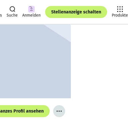
Stellenanzeige schalten
ts
Suche
Anmelden
Produkte
anzes Profil ansehen