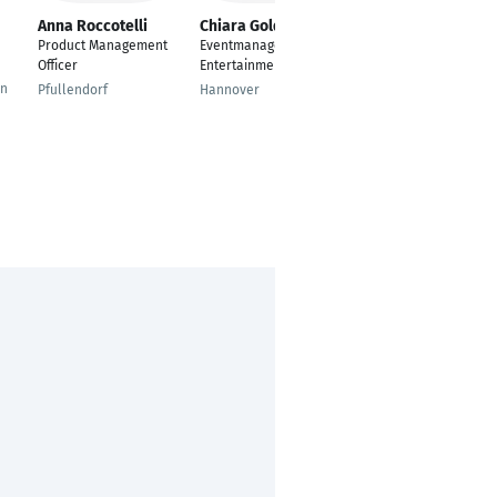
Anna Roccotelli
Chiara Goldbeck
Fabienne
Neumann
Product Management
Eventmanagement &
Mitarbeiterin in
Officer
Entertainment
Tourist-Information |
in
Pfullendorf
Hannover
Marketing und
Empfang
Kappeln / Schleswig-
Holst.