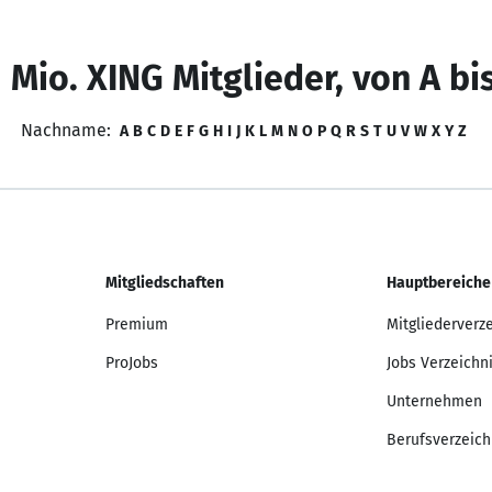
 Mio. XING Mitglieder, von A bi
Nachname:
A
B
C
D
E
F
G
H
I
J
K
L
M
N
O
P
Q
R
S
T
U
V
W
X
Y
Z
Mitgliedschaften
Hauptbereiche
Premium
Mitgliederverz
ProJobs
Jobs Verzeichn
Unternehmen
Berufsverzeich