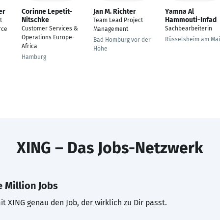
er
Corinne Lepetit-
Jan M. Richter
Yamna Al
Nitschke
Hammouti-Infad
t
Team Lead Project
Customer Services &
Sachbearbeiterin
rce
Management
Operations Europe-
Rüsselsheim am Ma
Bad Homburg vor der
Africa
Höhe
Hamburg
XING – Das Jobs-Netzwerk
 Million Jobs
t XING genau den Job, der wirklich zu Dir passt.