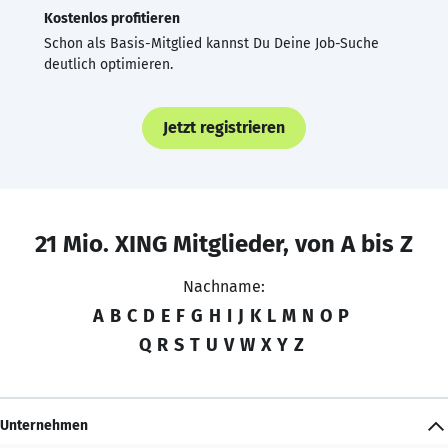
Kostenlos profitieren
Schon als Basis-Mitglied kannst Du Deine Job-Suche
deutlich optimieren.
Jetzt registrieren
21 Mio. XING Mitglieder, von A bis Z
Nachname:
A
B
C
D
E
F
G
H
I
J
K
L
M
N
O
P
Q
R
S
T
U
V
W
X
Y
Z
Unternehmen