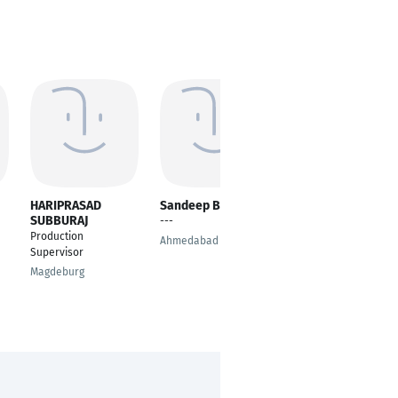
HARIPRASAD
Sandeep Bijarnia
Obinna Nwosu
SUBBURAJ
---
---
Production
Ahmedabad
Lagos
Supervisor
Magdeburg