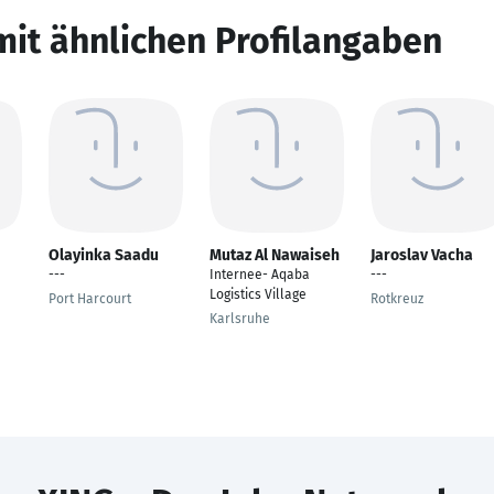
mit ähnlichen Profilangaben
Olayinka Saadu
Mutaz Al Nawaiseh
Jaroslav Vacha
---
Internee- Aqaba
---
Logistics Village
Port Harcourt
Rotkreuz
Karlsruhe