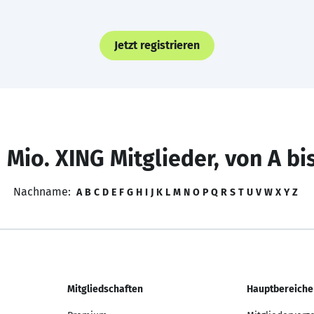
Jetzt registrieren
 Mio. XING Mitglieder, von A bi
Nachname:
A
B
C
D
E
F
G
H
I
J
K
L
M
N
O
P
Q
R
S
T
U
V
W
X
Y
Z
Mitgliedschaften
Hauptbereiche