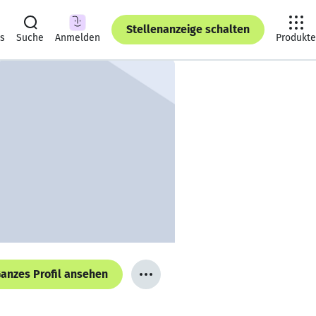
Stellenanzeige schalten
ts
Suche
Anmelden
Produkte
anzes Profil ansehen