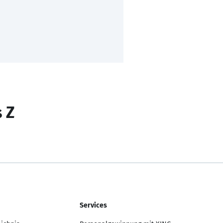
s Z
Services