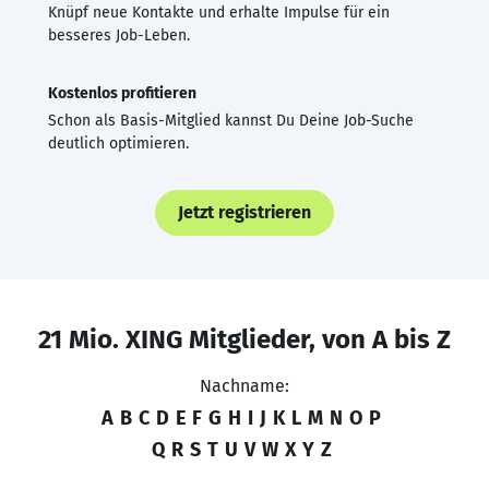
Knüpf neue Kontakte und erhalte Impulse für ein
besseres Job-Leben.
Kostenlos profitieren
Schon als Basis-Mitglied kannst Du Deine Job-Suche
deutlich optimieren.
Jetzt registrieren
21 Mio. XING Mitglieder, von A bis Z
Nachname:
A
B
C
D
E
F
G
H
I
J
K
L
M
N
O
P
Q
R
S
T
U
V
W
X
Y
Z