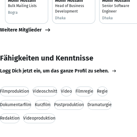
Monir Hossain
Monir Hossain
Monir Hossain
Bulk Mailing Lists
Head of Business
Senior Software
Development
Engineer
Bogra
Dhaka
Dhaka
Weitere Mitglieder
Fähigkeiten und Kenntnisse
Logg Dich jetzt ein, um das ganze Profil zu sehen.
Filmproduktion
Videoschnitt
Video
Filmregie
Regie
Dokumentarfilm
Kurzfilm
Postproduktion
Dramaturgie
Redaktion
Videoproduktion