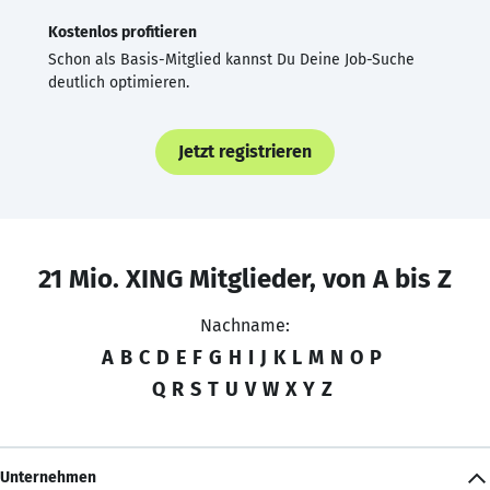
Kostenlos profitieren
Schon als Basis-Mitglied kannst Du Deine Job-Suche
deutlich optimieren.
Jetzt registrieren
21 Mio. XING Mitglieder, von A bis Z
Nachname:
A
B
C
D
E
F
G
H
I
J
K
L
M
N
O
P
Q
R
S
T
U
V
W
X
Y
Z
Unternehmen