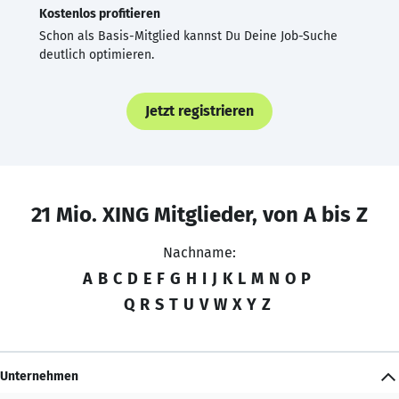
Kostenlos profitieren
Schon als Basis-Mitglied kannst Du Deine Job-Suche
deutlich optimieren.
Jetzt registrieren
21 Mio. XING Mitglieder, von A bis Z
Nachname:
A
B
C
D
E
F
G
H
I
J
K
L
M
N
O
P
Q
R
S
T
U
V
W
X
Y
Z
Unternehmen