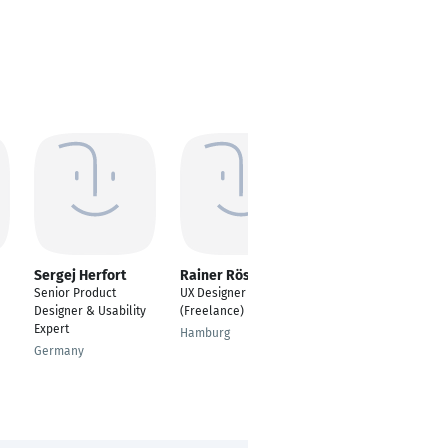
Sergej Herfort
Rainer Rösing
Sascha Hermanns
Senior Product
UX Designer
Senior Product
Designer & Usability
(Freelance)
Designer
Expert
Hamburg
Köln
Germany