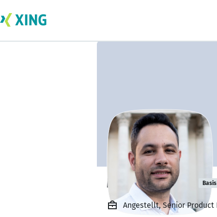
Morteza Alaee
Basis
Angestellt, Senior Product 