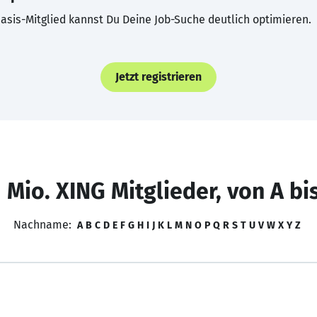
asis-Mitglied kannst Du Deine Job-Suche deutlich optimieren.
Jetzt registrieren
 Mio. XING Mitglieder, von A bi
Nachname:
A
B
C
D
E
F
G
H
I
J
K
L
M
N
O
P
Q
R
S
T
U
V
W
X
Y
Z