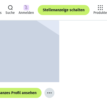
Stellenanzeige schalten
ts
Suche
Anmelden
Produkte
anzes Profil ansehen