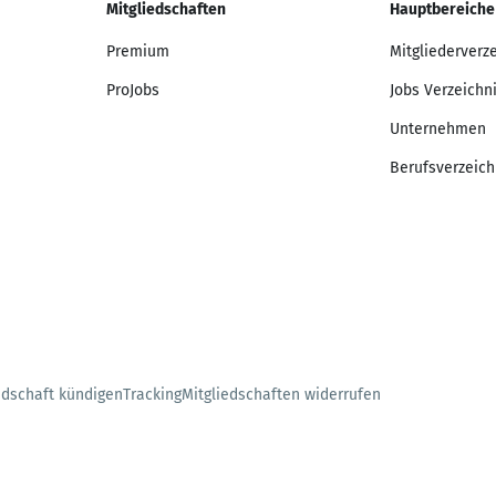
Mitgliedschaften
Hauptbereiche
Premium
Mitgliederverz
ProJobs
Jobs Verzeichn
Unternehmen
Berufsverzeich
edschaft kündigen
Tracking
Mitgliedschaften widerrufen