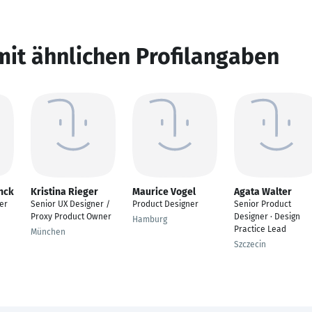
mit ähnlichen Profilangaben
nck
Kristina Rieger
Maurice Vogel
Agata Walter
er
Senior UX Designer /
Product Designer
Senior Product
Proxy Product Owner
Designer · Design
Hamburg
Practice Lead
München
Szczecin