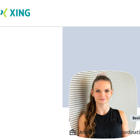
Moschna Laura
Basi
Angestellt, Teamkoordinat