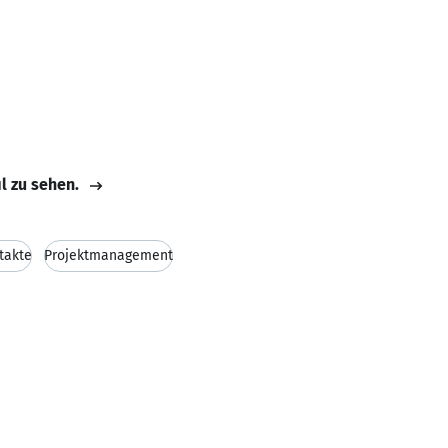
il zu sehen.
takte
Projektmanagement