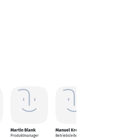
Martin Blank
Manuel Kreuter
Pietro Hagemann
Produktmanager
Betriebsleiter
Intl. Business &