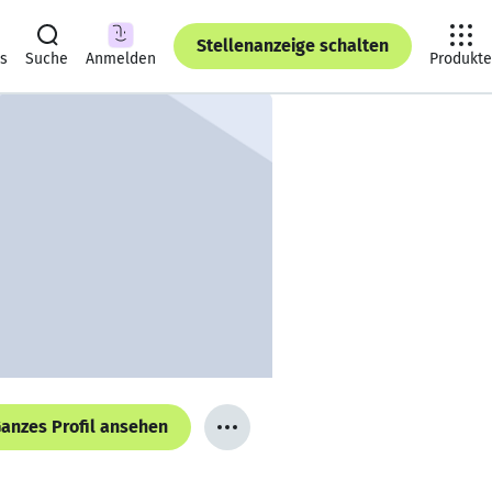
Stellenanzeige schalten
ts
Suche
Anmelden
Produkte
anzes Profil ansehen