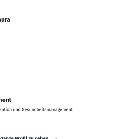
aura
ment
vention und Gesundheitsmanagement
 ganze Profil zu sehen.