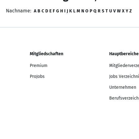
Nachname:
A
B
C
D
E
F
G
H
I
J
K
L
M
N
O
P
Q
R
S
T
U
V
W
X
Y
Z
Mitgliedschaften
Hauptbereiche
Premium
Mitgliederverz
ProJobs
Jobs Verzeichn
Unternehmen
Berufsverzeich