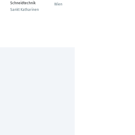
Schneidtechnik
Market Development
Wien
Sankt Katharinen
Mühltal