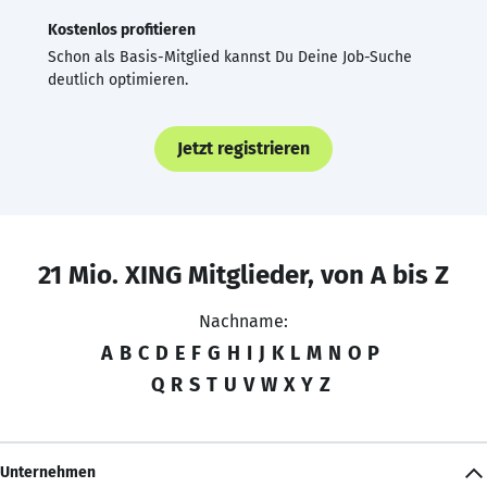
Kostenlos profitieren
Schon als Basis-Mitglied kannst Du Deine Job-Suche
deutlich optimieren.
Jetzt registrieren
21 Mio. XING Mitglieder, von A bis Z
Nachname:
A
B
C
D
E
F
G
H
I
J
K
L
M
N
O
P
Q
R
S
T
U
V
W
X
Y
Z
Unternehmen