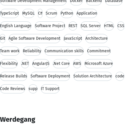
Software Development Management
Docker
Backend
Database
TypeScript
MySQL
C#
Scrum
Python
Application
English Language
Software Project
REST
SQL Server
HTML
CSS
Git
Agile Software Development
JavaScript
Architecture
Team work
Reliability
Communication skills
Commitment
Flexibility
.NET
AngularJS
.Net Core
AWS
Microsoft Azure
Release Builds
Software Deployment
Solution Architecture
code
Code Reviews
supp
IT Support
Werdegang