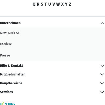
Q
R
S
T
U
V
W
X
Y
Z
Unternehmen
New Work SE
Karriere
Presse
Hilfe & Kontakt
Mitgliedschaften
Hauptbereiche
Services