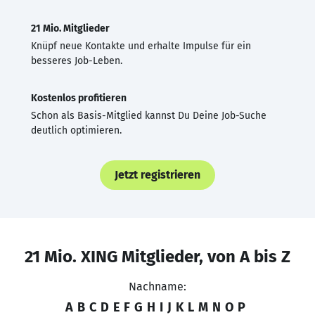
21 Mio. Mitglieder
Knüpf neue Kontakte und erhalte Impulse für ein
besseres Job-Leben.
Kostenlos profitieren
Schon als Basis-Mitglied kannst Du Deine Job-Suche
deutlich optimieren.
Jetzt registrieren
21 Mio. XING Mitglieder, von A bis Z
Nachname:
A
B
C
D
E
F
G
H
I
J
K
L
M
N
O
P