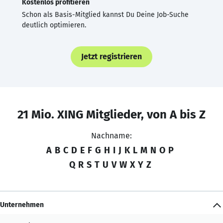
Kostenlos profitieren
Schon als Basis-Mitglied kannst Du Deine Job-Suche
deutlich optimieren.
Jetzt registrieren
21 Mio. XING Mitglieder, von A bis Z
Nachname:
A
B
C
D
E
F
G
H
I
J
K
L
M
N
O
P
Q
R
S
T
U
V
W
X
Y
Z
Unternehmen