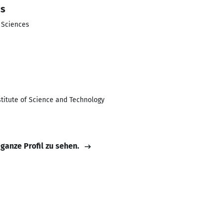
ms
d Sciences
stitute of Science and Technology
 ganze Profil zu sehen.