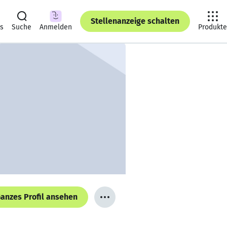
Stellenanzeige schalten
ts
Suche
Anmelden
Produkte
anzes Profil ansehen