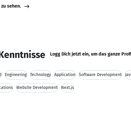
e zu sehen.
Kenntnisse
Logg Dich jetzt ein, um das ganze Prof
d
Engineering
Technology
Application
Software Development
Jav
cations
Website Development
Next.js