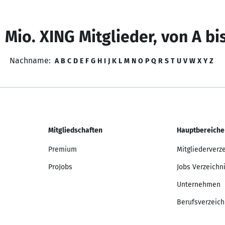
 Mio. XING Mitglieder, von A bi
Nachname:
A
B
C
D
E
F
G
H
I
J
K
L
M
N
O
P
Q
R
S
T
U
V
W
X
Y
Z
Mitgliedschaften
Hauptbereiche
Premium
Mitgliederverz
ProJobs
Jobs Verzeichn
Unternehmen
Berufsverzeich