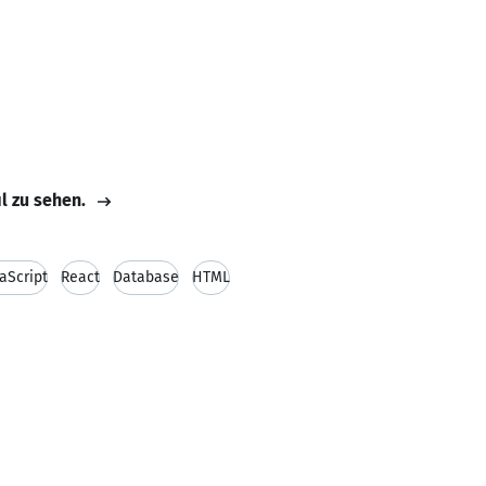
il zu sehen.
aScript
React
Database
HTML