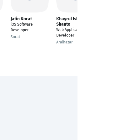
Jatin Korat
Khayrul Islam
Aayush Shah
Shanto
iOS Software
Research Assistant
Web Application
Developer
Weimar
Developer
Surat
Araihazar