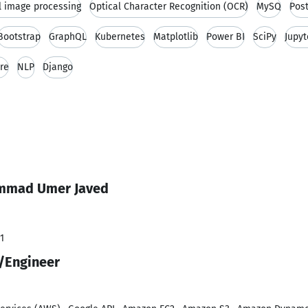
al image processing
Optical Character Recognition (OCR)
MySQ
Pos
Bootstrap
GraphQL
Kubernetes
Matplotlib
Power BI
SciPy
Jupy
re
NLP
Django
ammad Umer Javed
1
t/Engineer