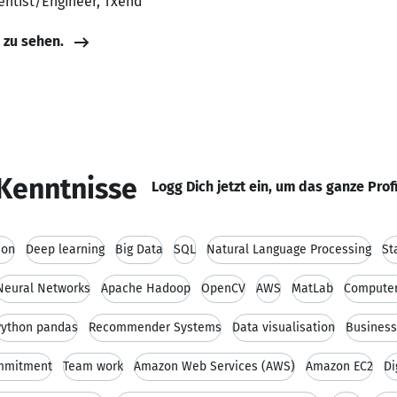
ientist/Engineer, Txend
e zu sehen.
Kenntnisse
Logg Dich jetzt ein, um das ganze Prof
hon
Deep learning
Big Data
SQL
Natural Language Processing
St
Neural Networks
Apache Hadoop
OpenCV
AWS
MatLab
Computer
Python pandas
Recommender Systems
Data visualisation
Business
mmitment
Team work
Amazon Web Services (AWS)
Amazon EC2
Di