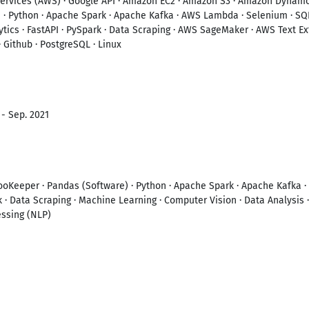
ervices (AWS) · Google API · Amazon EC2 · Amazon S3 · Amazon Dynamo
 · Python · Apache Spark · Apache Kafka · AWS Lambda · Selenium · SQL
ytics · FastAPI · PySpark · Data Scraping · AWS SageMaker · AWS Text Ex
· Github · PostgreSQL · Linux
 - Sep. 2021
ooKeeper · Pandas (Software) · Python · Apache Spark · Apache Kafka 
k · Data Scraping · Machine Learning · Computer Vision · Data Analysis ·
essing (NLP)