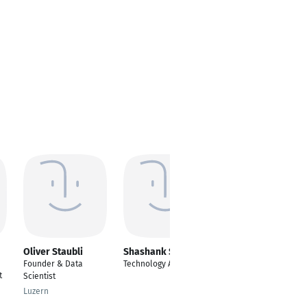
Oliver Staubli
Shashank Salian
Pavel Silveira
Founder & Data
Technology Analyst
Team Lead Data
t
Scientist
Science - INTL SCM
Luzern
Berlin