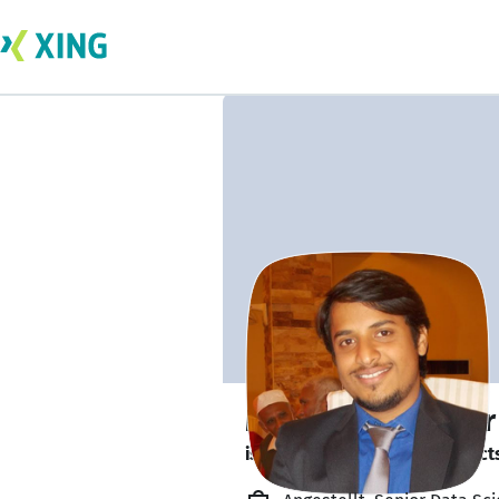
Muhammad Umer 
is looking for freelance project