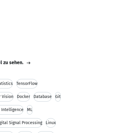
il zu sehen.
atistics
TensorFlow
 Vision
Docker
Database
Git
 Intelligence
ML
gital Signal Processing
Linux