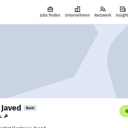
Jobs finden
Unternehmen
Netzwerk
Insigh
Javed
Basis
G
s. 🔎