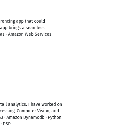
ferencing app that could
 app brings a seamless
eras · Amazon Web Services
tail analytics. I have worked on
ocessing, Computer Vision, and
 S3 · Amazon Dynamodb · Python
 · DSP