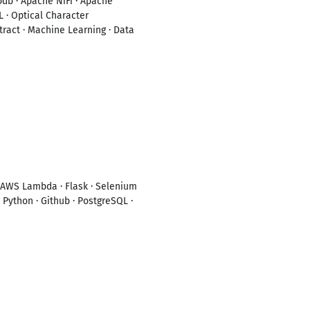
db · Apache NiFi · Apache
 · Optical Character
tract · Machine Learning · Data
· AWS Lambda · Flask · Selenium
 Python · Github · PostgreSQL ·