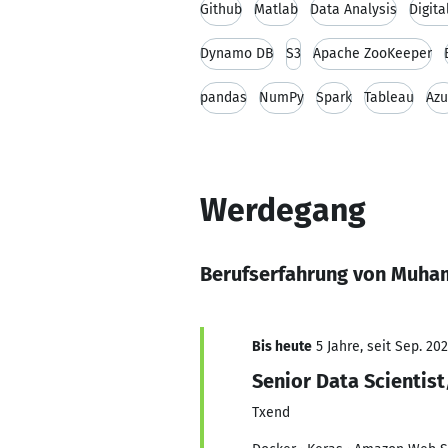
Github
Matlab
Data Analysis
Digit
Dynamo DB
S3
Apache ZooKeeper
pandas
NumPy
Spark
Tableau
Azu
Werdegang
Berufserfahrung von Muh
Bis heute
5 Jahre, seit Sep. 202
Senior Data Scientis
Txend