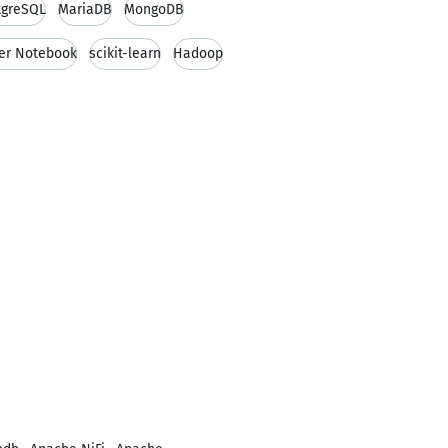
tgreSQL
MariaDB
MongoDB
ter Notebook
scikit-learn
Hadoop