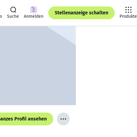
Stellenanzeige schalten
ts
Suche
Anmelden
Produkte
anzes Profil ansehen