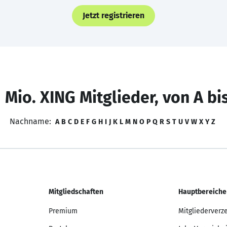
Jetzt registrieren
 Mio. XING Mitglieder, von A bi
Nachname:
A
B
C
D
E
F
G
H
I
J
K
L
M
N
O
P
Q
R
S
T
U
V
W
X
Y
Z
Mitgliedschaften
Hauptbereiche
Premium
Mitgliederverz