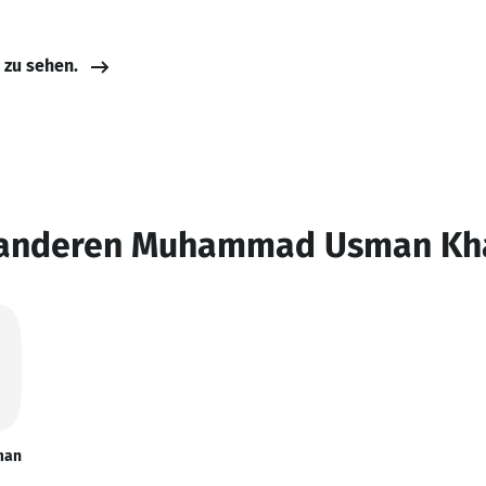
e zu sehen.
n anderen Muhammad Usman Kh
man