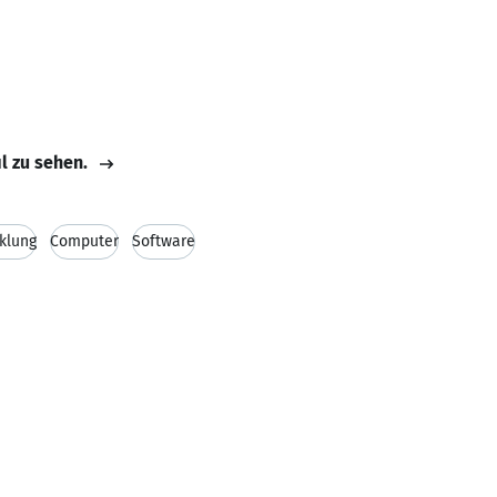
il zu sehen.
klung
Computer
Software