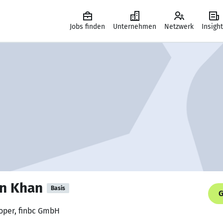
Jobs finden
Unternehmen
Netzwerk
Insigh
n Khan
Basis
G
loper, finbc GmbH