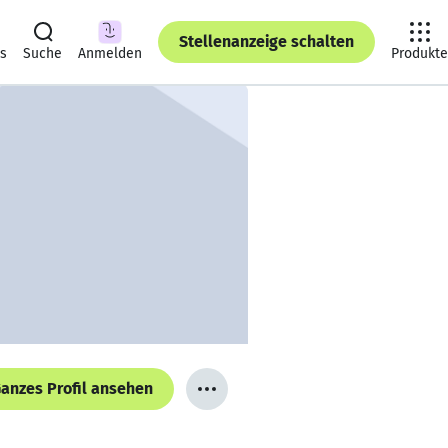
Stellenanzeige schalten
ts
Suche
Anmelden
Produkte
anzes Profil ansehen