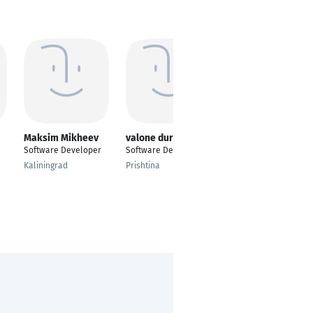
Maksim Mikheev
valone duraku
Philipp Schuck
Software Developer
Software Developer
Junior SAP Software
Developer
Kaliningrad
Prishtina
Bingen