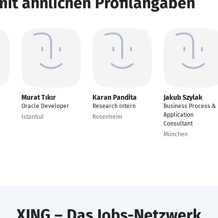
mit ähnlichen Profilangaben
Murat Tıkır
Karan Pandita
Jakub Szylak
Oracle Developer
Research Intern
Business Process &
Application
Istanbul
Rosenheim
Consultant
München
XING – Das Jobs-Netzwerk