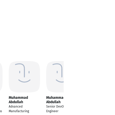
Muhammad
Muhammad
Muhammad
Abdullah
Abdullah
Abdullah
Advanced
Senior DevOps
Oprator
ms
Manufacturing
Engineer
Doha