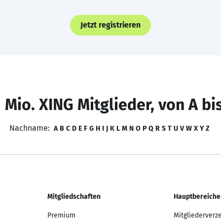
Jetzt registrieren
 Mio. XING Mitglieder, von A bi
Nachname:
A
B
C
D
E
F
G
H
I
J
K
L
M
N
O
P
Q
R
S
T
U
V
W
X
Y
Z
Mitgliedschaften
Hauptbereiche
Premium
Mitgliederverz