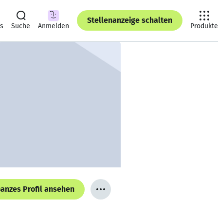
Stellenanzeige schalten
ts
Suche
Anmelden
Produkte
anzes Profil ansehen