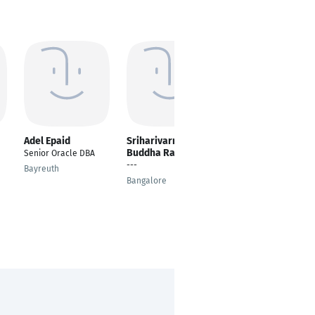
Adel Epaid
Sriharivarma
Amirreza
Buddha Raju
Rastandeh
Senior Oracle DBA
---
Oracle DBA
Bayreuth
Bangalore
Tehran