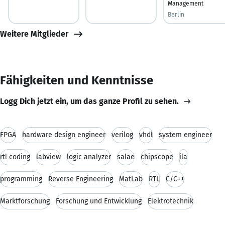
Management
Berlin
Weitere Mitglieder
Fähigkeiten und Kenntnisse
Logg Dich jetzt ein, um das ganze Profil zu sehen.
FPGA
hardware design engineer
verilog
vhdl
system engineer
rtl coding
labview
logic analyzer
salae
chipscope
ila
programming
Reverse Engineering
MatLab
RTL
C/C++
Marktforschung
Forschung und Entwicklung
Elektrotechnik