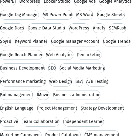
PowerBI
Wordpress
Looker Studio
Google Ads
Google Analytics
Google Tag Manager
MS Power Point
MS Word
Google Sheets
Google Docs
Google Data Studio
WordPress
Ahrefs
SEMRush
SpyFu
Keyword Planner
Google manager Account
Google Trends
Google Reach Planner
Web Analytics
Remarketing
Business Development
SEO
Social Media Marketing
Performance marketing
Web Design
SEA
A/B Testing
Bid management
IMovie
Business administration
English Language
Project Management
Strategy Development
Proactive
Team Collaboration
Independent Learner
Marketing Campaigns
Product Catalogue
CMS management