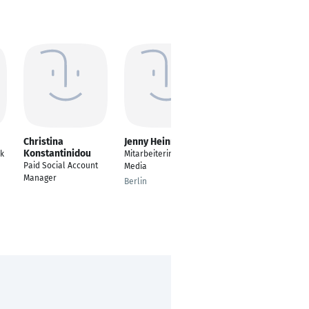
Christina
Jenny Heinrich
Muhammed Junaid
Konstantinidou
KT
ik
Mitarbeiterin Social
Paid Social Account
Performance
Media
Manager
Marketing Manager
Berlin
Kerala