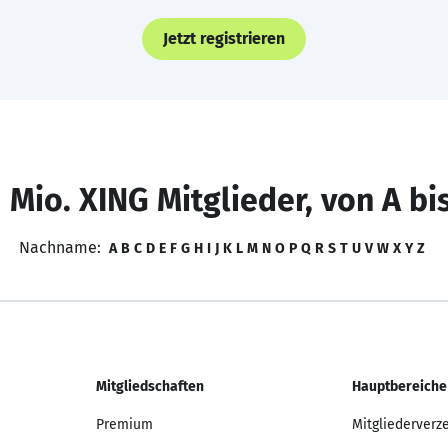
Jetzt registrieren
 Mio. XING Mitglieder, von A bi
Nachname:
A
B
C
D
E
F
G
H
I
J
K
L
M
N
O
P
Q
R
S
T
U
V
W
X
Y
Z
Mitgliedschaften
Hauptbereiche
Premium
Mitgliederverz