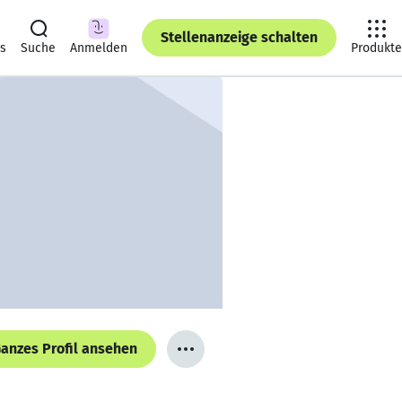
Stellenanzeige schalten
ts
Suche
Anmelden
Produkte
anzes Profil ansehen