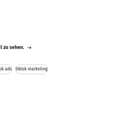
il zu sehen.
ok ads
tiktok marketing