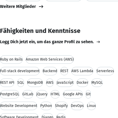
Weitere Mitglieder
Fähigkeiten und Kenntnisse
Logg Dich jetzt ein, um das ganze Profil zu sehen.
Ruby on Rails
Amazon Web Services (AWS)
Full-stack development
Backend
REST
AWS Lambda
Serverless
REST API
SQL
MongoDB
AWS
JavaScript
Docker
MySQL
PostgreSQL
GitLab
jQuery
HTML
Google APIs
Git
Website Development
Python
Shopify
DevOps
Linux
Software Development
Django
Redis