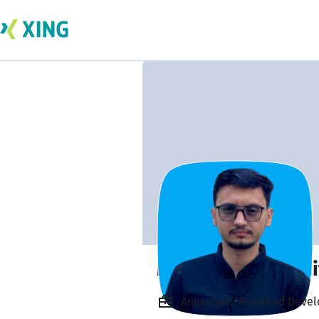
Muhammad Huzai
Angestellt, Frontend Devel