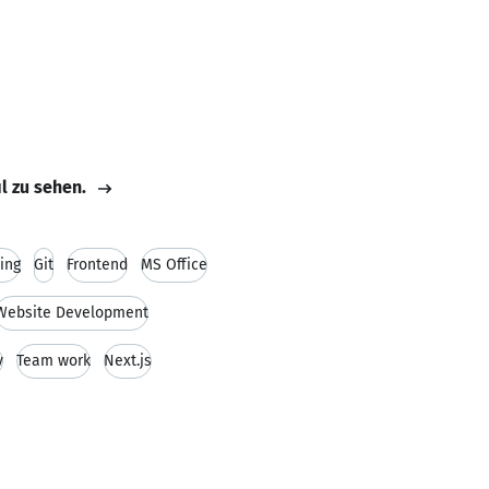
il zu sehen.
ning
Git
Frontend
MS Office
Website Development
v
Team work
Next.js