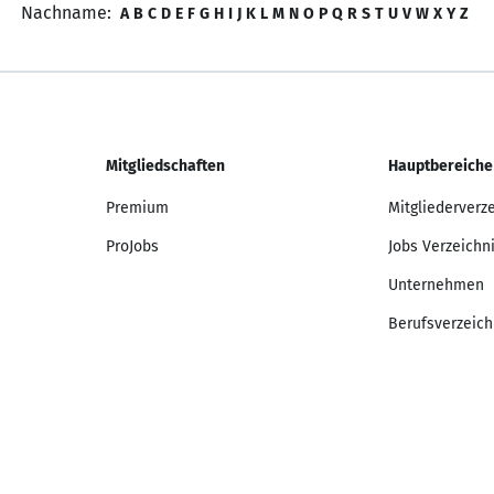
Nachname:
A
B
C
D
E
F
G
H
I
J
K
L
M
N
O
P
Q
R
S
T
U
V
W
X
Y
Z
Mitgliedschaften
Hauptbereiche
Premium
Mitgliederverz
ProJobs
Jobs Verzeichn
Unternehmen
Berufsverzeich