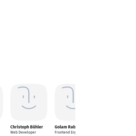
Christoph Bühler
Golam Rabbani
Morteza Hosseini
Web Developer
Frontend Engineer
Frontend Developer