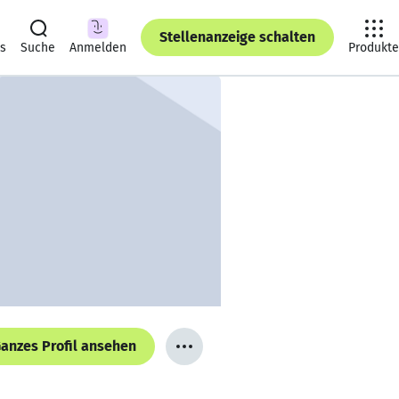
Stellenanzeige schalten
ts
Suche
Anmelden
Produkte
anzes Profil ansehen