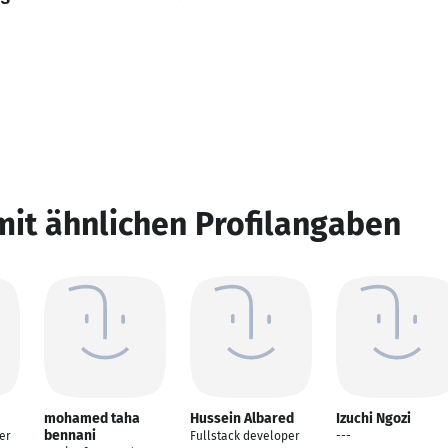
mit ähnlichen Profilangaben
mohamed taha
Hussein Albared
Izuchi Ngozi
bennani
er
Fullstack developer
---