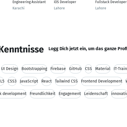
Engineering Assistant
iOS Developer
Fullstack Developer
Karachi
Lahore
Lahore
Kenntnisse
Logg Dich jetzt ein, um das ganze Prof
UI Design
Bootstrapping
Firebase
GitHub
CSS
Material
IT-Trai
L5
CSS3
JavaScript
React
Tailwind CSS
Frontend Development
ck development
Freundlichkeit
Engagement
Leidenschaft
innovati