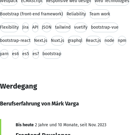
Webpack
ECMAScript
Responsive web design
Web Technologies
Bootstrap (front-end framework)
Reliability
Team work
Flexibility
Jira
API
JSON
tailwind
vuetify
bootstrap-vue
bootstrap-react
Next.js
Nuxt.js
graphql
React.js
node
npm
yarn
es6
es5
es7
bootstrap
Werdegang
Berufserfahrung von Márk Varga
Bis heute
2 Jahre und 10 Monate, seit Nov. 2023