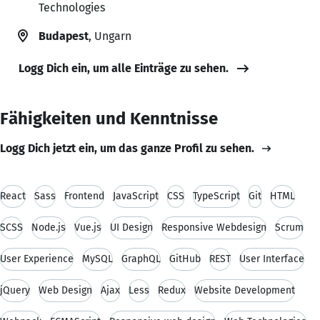
Technologies
Budapest
, Ungarn
Logg Dich ein, um alle Einträge zu sehen.
Fähigkeiten und Kenntnisse
Logg Dich jetzt ein, um das ganze Profil zu sehen.
React
Sass
Frontend
JavaScript
CSS
TypeScript
Git
HTML
SCSS
Node.js
Vue.js
UI Design
Responsive Webdesign
Scrum
User Experience
MySQL
GraphQL
GitHub
REST
User Interface
jQuery
Web Design
Ajax
Less
Redux
Website Development