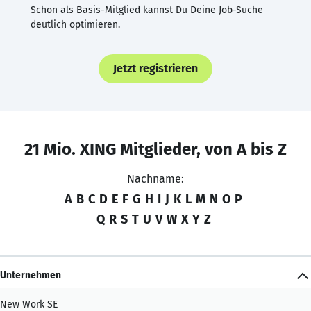
Schon als Basis-Mitglied kannst Du Deine Job-Suche
deutlich optimieren.
Jetzt registrieren
21 Mio. XING Mitglieder, von A bis Z
Nachname:
A
B
C
D
E
F
G
H
I
J
K
L
M
N
O
P
Q
R
S
T
U
V
W
X
Y
Z
Unternehmen
New Work SE