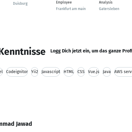
Employee
Analysis
Duisburg
Frankfurt am main
Gatersleben
Kenntnisse
Logg Dich jetzt ein, um das ganze Prof
el
Codeignitor
Yii2
Javascript
HTML
CSS
Vue.js
Java
AWS serv
ammad Jawad