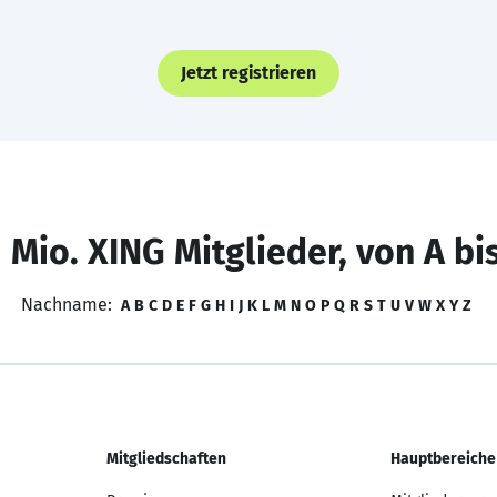
Jetzt registrieren
 Mio. XING Mitglieder, von A bi
Nachname:
A
B
C
D
E
F
G
H
I
J
K
L
M
N
O
P
Q
R
S
T
U
V
W
X
Y
Z
Mitgliedschaften
Hauptbereiche