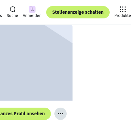
Stellenanzeige schalten
ts
Suche
Anmelden
Produkte
anzes Profil ansehen