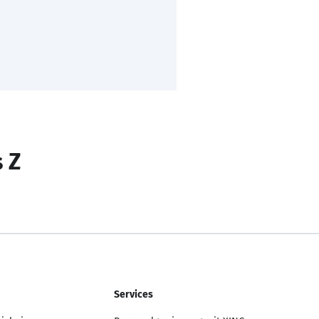
s Z
Services