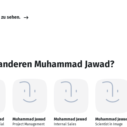
e zu sehen.
n anderen Muhammad Jawad?
ad
Muhammad Jawad
Muhammad Jawad
Muhammad Jawa
ial
Project Management
Internal Sales
Scientist in Image