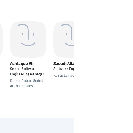
Ashfaque Ali
Saoudi Alla Eddine
Lucas Grahn
Senior Software
Software Engineer
Full Stack Web
Engineering Manager
Developer
Kuala Lumpur
Dubai, Dubai, United
Berlin
Arab Emirates