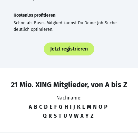
Kostenlos profitieren
Schon als Basis-Mitglied kannst Du Deine Job-Suche
deutlich optimieren.
Jetzt registrieren
21 Mio. XING Mitglieder, von A bis Z
Nachname:
A
B
C
D
E
F
G
H
I
J
K
L
M
N
O
P
Q
R
S
T
U
V
W
X
Y
Z