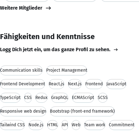
Weitere Mitglieder
Fähigkeiten und Kenntnisse
Logg Dich jetzt ein, um das ganze Profil zu sehen.
Communication skills
Project Management
Frontend Development
React.js
Next.js
Frontend
JavaScript
TypeScript
CSS
Redux
GraphQL
ECMAScript
SCSS
Responsive web design
Bootstrap (front-end framework)
Tailwind CSS
Node.js
HTML
API
Web
Team work
Commitment