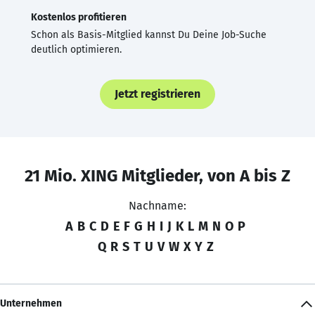
Kostenlos profitieren
Schon als Basis-Mitglied kannst Du Deine Job-Suche
deutlich optimieren.
Jetzt registrieren
21 Mio. XING Mitglieder, von A bis Z
Nachname:
A
B
C
D
E
F
G
H
I
J
K
L
M
N
O
P
Q
R
S
T
U
V
W
X
Y
Z
Unternehmen