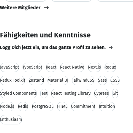
Weitere Mitglieder
Fähigkeiten und Kenntnisse
Logg Dich jetzt ein, um das ganze Profil zu sehen.
JavaScript
TypeScript
React
React Native
Next.js
Redux
Redux Toolkit
Zustand
Material UI
TailwindCSS
Sass
CSS3
Styled Components
Jest
React Testing Library
Cypress
Git
Node.js
Redis
PostgreSQL
HTML
Commitment
Intuition
Enthusiasm