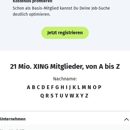
Kostenlos profitieren
Schon als Basis-Mitglied kannst Du Deine Job-Suche
deutlich optimieren.
Jetzt registrieren
21 Mio. XING Mitglieder, von A bis Z
Nachname:
A
B
C
D
E
F
G
H
I
J
K
L
M
N
O
P
Q
R
S
T
U
V
W
X
Y
Z
Unternehmen