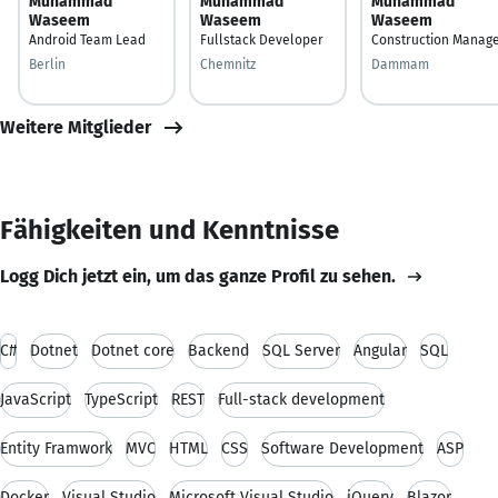
Muhammad
Muhammad
Muhammad
Waseem
Waseem
Waseem
Android Team Lead
Fullstack Developer
Construction Manag
Berlin
Chemnitz
Dammam
Weitere Mitglieder
Fähigkeiten und Kenntnisse
Logg Dich jetzt ein, um das ganze Profil zu sehen.
C#
Dotnet
Dotnet core
Backend
SQL Server
Angular
SQL
JavaScript
TypeScript
REST
Full-stack development
Entity Framwork
MVC
HTML
CSS
Software Development
ASP
Docker
Visual Studio
Microsoft Visual Studio
jQuery
Blazor