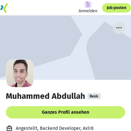
Job posten
Anmelden
Muhammed Abdullah
Basis
Ganzes Profil ansehen
Angestellt, Backend Developer, Axlr8