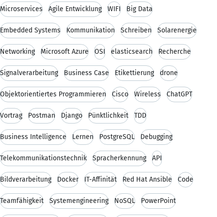
Microservices
Agile Entwicklung
WIFI
Big Data
Embedded Systems
Kommunikation
Schreiben
Solarenergie
Networking
Microsoft Azure
OSI
elasticsearch
Recherche
Signalverarbeitung
Business Case
Etikettierung
drone
Objektorientiertes Programmieren
Cisco
Wireless
ChatGPT
Vortrag
Postman
Django
Pünktlichkeit
TDD
Business Intelligence
Lernen
PostgreSQL
Debugging
Telekommunikationstechnik
Spracherkennung
API
Bildverarbeitung
Docker
IT-Affinität
Red Hat Ansible
Code
Teamfähigkeit
Systemengineering
NoSQL
PowerPoint