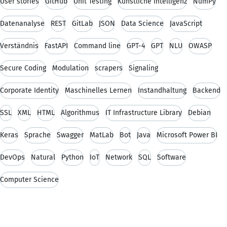
User stories
GitHub
Unit Testing
Künstliche Intelligenz
NumPy
Datenanalyse
REST
GitLab
JSON
Data Science
JavaScript
Verständnis
FastAPI
Command line
GPT-4
GPT
NLU
OWASP
Secure Coding
Modulation
scrapers
Signaling
Corporate Identity
Maschinelles Lernen
Instandhaltung
Backend
SSL
XML
HTML
Algorithmus
IT Infrastructure Library
Debian
Keras
Sprache
Swagger
MatLab
Bot
Java
Microsoft Power BI
DevOps
Natural
Python
IoT
Network
SQL
Software
Computer Science