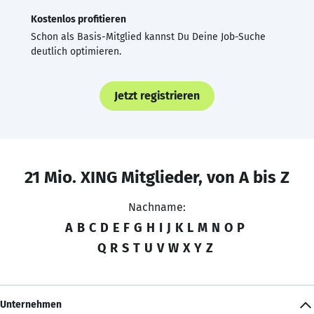
Kostenlos profitieren
Schon als Basis-Mitglied kannst Du Deine Job-Suche
deutlich optimieren.
Jetzt registrieren
21 Mio. XING Mitglieder, von A bis Z
Nachname:
A
B
C
D
E
F
G
H
I
J
K
L
M
N
O
P
Q
R
S
T
U
V
W
X
Y
Z
Unternehmen