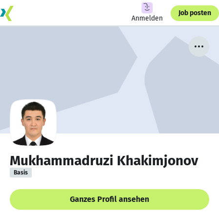
Job posten
Anmelden
Mukhammadruzi Khakimjonov
Basis
Ganzes Profil ansehen