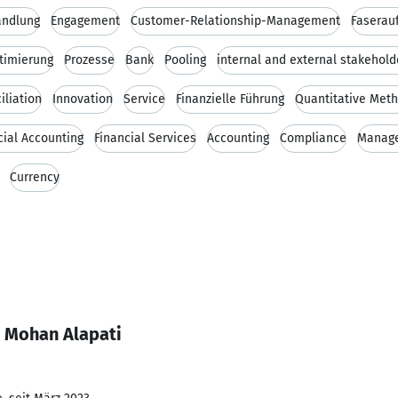
andlung
Engagement
Customer-Relationship-Management
Faserau
timierung
Prozesse
Bank
Pooling
internal and external stakehold
iliation
Innovation
Service
Finanzielle Führung
Quantitative Met
cial Accounting
Financial Services
Accounting
Compliance
Manag
Currency
i Mohan Alapati