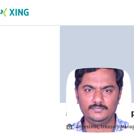
Murali Mohan Ala
Angestellt, Treasury Mana