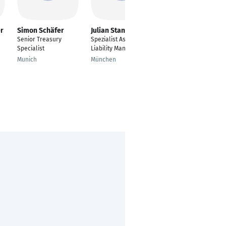
r
Simon Schäfer
Julian Stanger
Örkény Szűcs
Senior Treasury
Spezialist Asset
Global Treasurer
Specialist
Liability Management
Eschborn
Munich
München