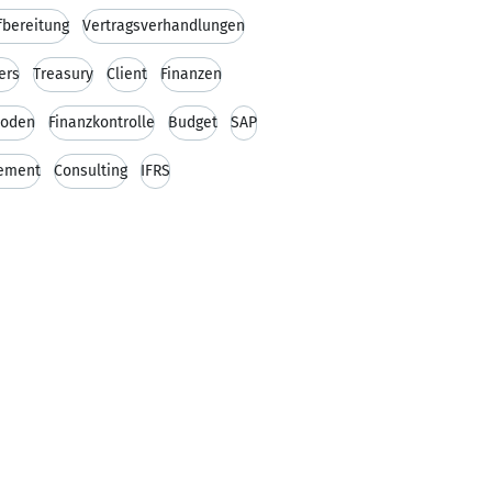
fbereitung
Vertragsverhandlungen
ers
Treasury
Client
Finanzen
hoden
Finanzkontrolle
Budget
SAP
ement
Consulting
IFRS