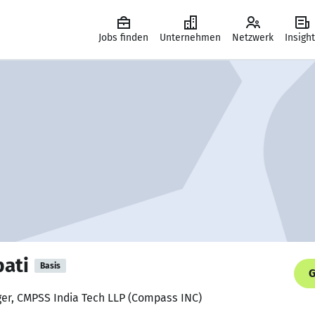
Jobs finden
Unternehmen
Netzwerk
Insigh
pati
Basis
G
ger, CMPSS India Tech LLP (Compass INC)