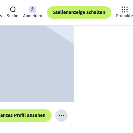
Stellenanzeige schalten
ts
Suche
Anmelden
Produkte
anzes Profil ansehen