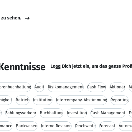
e zu sehen.
Kenntnisse
Logg Dich jetzt ein, um das ganze Prof
torenbuchhaltung
Audit
Risikomanagement
Cash Flow
Aktionär
M
igkeit
Betrieb
Institution
Intercompany-Abstimmung
Reporting
e
Zahlungsverkehr
Buchhaltung
Investition
Cash Management
F
ormance
Bankwesen
Interne Revision
Reichweite
Forecast
Automa