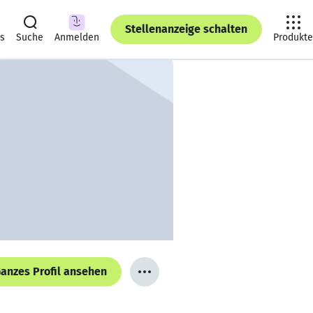
Stellenanzeige schalten
ts
Suche
Anmelden
Produkte
anzes Profil ansehen