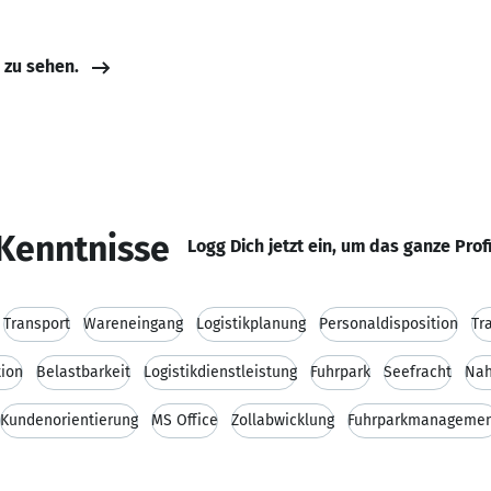
e zu sehen.
Kenntnisse
Logg Dich jetzt ein, um das ganze Prof
Transport
Wareneingang
Logistikplanung
Personaldisposition
Tr
tion
Belastbarkeit
Logistikdienstleistung
Fuhrpark
Seefracht
Nah
Kundenorientierung
MS Office
Zollabwicklung
Fuhrparkmanageme