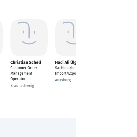
Christian Schell
Haci Ali Ülger
Christian
Schneidewind
Customer Order
Sachbearbeiter
Senior Manager
Management
Import/Export
Logistics & Inventory
Operator
Augsburg
Oranienburg
Braunschweig