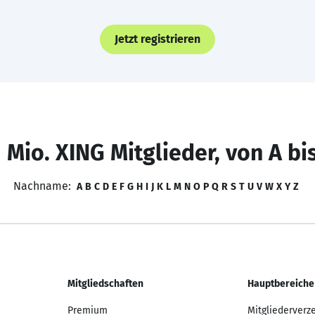
Jetzt registrieren
 Mio. XING Mitglieder, von A bi
Nachname:
A
B
C
D
E
F
G
H
I
J
K
L
M
N
O
P
Q
R
S
T
U
V
W
X
Y
Z
Mitgliedschaften
Hauptbereiche
Premium
Mitgliederverz