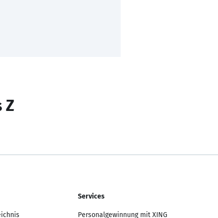
s Z
Services
eichnis
Personalgewinnung mit XING