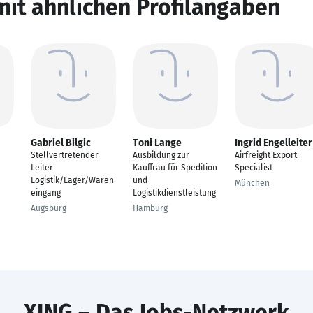
mit ähnlichen Profilangaben
Gabriel Bilgic
Toni Lange
Ingrid Engelleiter
Stellvertretender
Ausbildung zur
Airfreight Export
Leiter
Kauffrau für Spedition
Specialist
Logistik/Lager/Waren
und
München
eingang
Logistikdienstleistung
Augsburg
Hamburg
XING – Das Jobs-Netzwerk