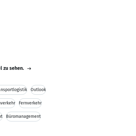
il zu sehen.
ansportlogistik
Outlook
verkehr
Fernverkehr
nt
Büromanagement