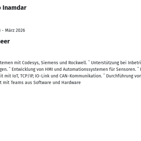
b Inamdar
3 - März 2026
neer
temen mit Codesys, Siemens und Rockwell. ˆ Unterstützung bei Inbet
en. ˆ Entwicklung von HMI und Automationssystemen für Sensoren. ˆ
it mit IoT, TCP/IP, IO-Link und CAN-Kommunikation. ˆ Durchführung v
t mit Teams aus Software und Hardware