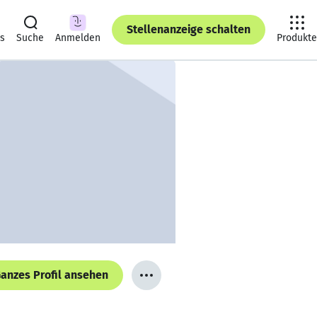
Stellenanzeige schalten
ts
Suche
Anmelden
Produkte
anzes Profil ansehen