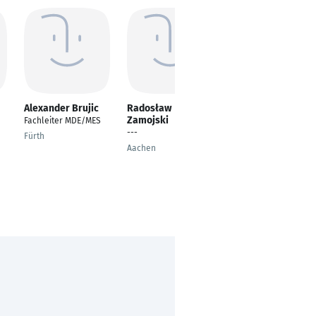
Alexander Brujic
Radosław
Alireza Aminisohi
Zamojski
Fachleiter MDE/MES
Kommunikations- und
---
Informationstechnik
Fürth
Aachen
Hmburg