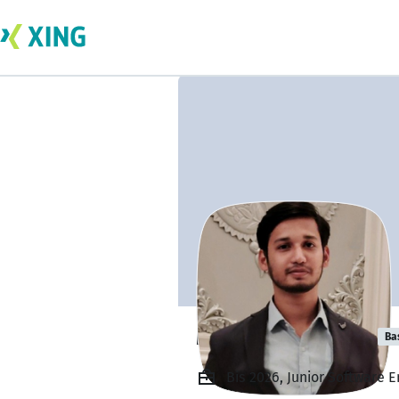
Musab Inamdar
Ba
Bis 2026, Junior Software E