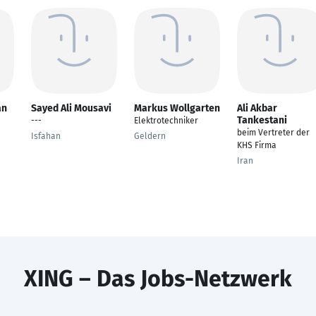
an
Sayed Ali Mousavi
Markus Wollgarten
Ali Akbar
Tankestani
---
Elektrotechniker
beim Vertreter der
Isfahan
Geldern
KHS Firma
Iran
XING – Das Jobs-Netzwerk