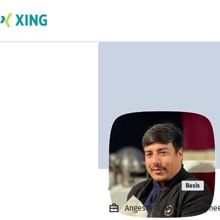
Mustafa Ali
Basis
Angestellt, DevOps Enginee