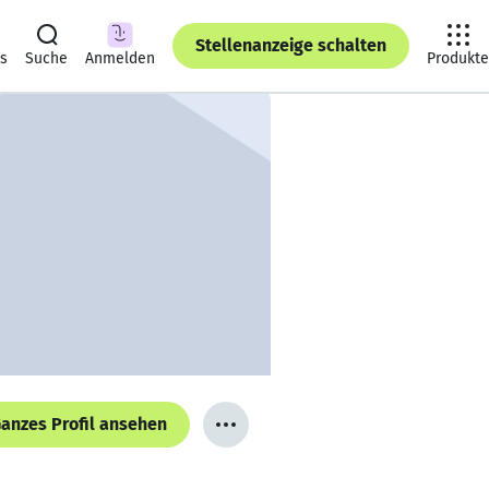
Stellenanzeige schalten
ts
Suche
Anmelden
Produkte
anzes Profil ansehen