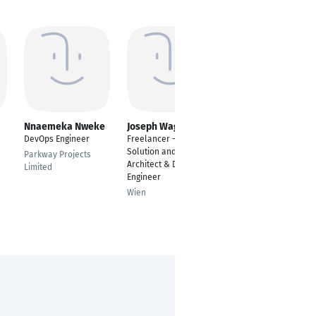
Nnaemeka Nweke
Joseph Wagner
ALLWYN ARNOLD
LOURDHU
DevOps Engineer
Freelancer - IT
DevOps Engineer
Solution and Cloud
Parkway Projects
Architect & DevOps
Madurai
Limited
Engineer
Wien