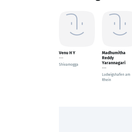
Venu H Y
Madhumitha
Reddy
---
Yarannagari
Shivamogga
---
Ludwigshafen am
Rhein