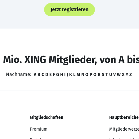
Jetzt registrieren
 Mio. XING Mitglieder, von A bi
Nachname:
A
B
C
D
E
F
G
H
I
J
K
L
M
N
O
P
Q
R
S
T
U
V
W
X
Y
Z
Mitgliedschaften
Hauptbereiche
Premium
Mitgliederverz