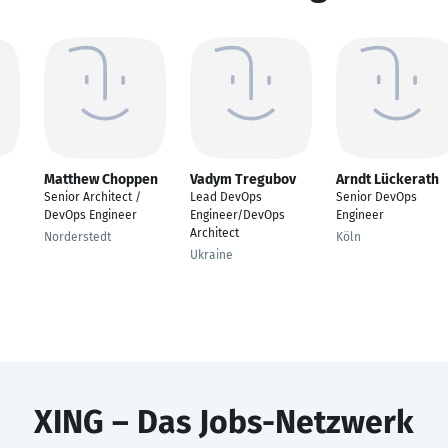
Matthew Choppen
Vadym Tregubov
Arndt Lückerath
Senior Architect /
Lead DevOps
Senior DevOps
DevOps Engineer
Engineer/DevOps
Engineer
Architect
Norderstedt
Köln
Ukraine
XING – Das Jobs-Netzwerk