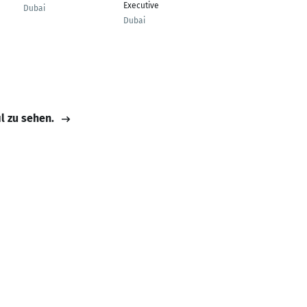
Executive
Dubai
Hanau
Dubai
il zu sehen.