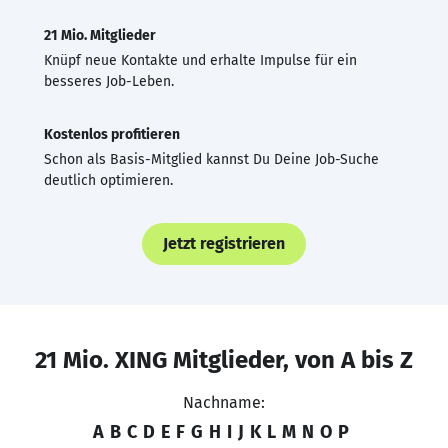
21 Mio. Mitglieder
Knüpf neue Kontakte und erhalte Impulse für ein
besseres Job-Leben.
Kostenlos profitieren
Schon als Basis-Mitglied kannst Du Deine Job-Suche
deutlich optimieren.
Jetzt registrieren
21 Mio. XING Mitglieder, von A bis Z
Nachname:
A
B
C
D
E
F
G
H
I
J
K
L
M
N
O
P