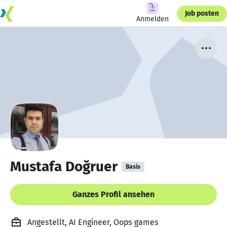
Job posten
Anmelden
Mustafa Doğruer
Basis
Ganzes Profil ansehen
Angestellt, AI Engineer, Oops games