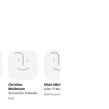
Christian
Silvio Ulbrich
Michael Rothe
Weidmann
Leiter IT Management
IT-Manager
Technischer Einkäufer
Mühlhausen
Kassel
Roth