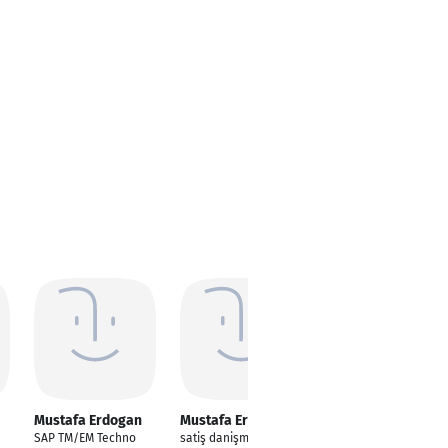
Mustafa Erdogan
Mustafa Erdogan
Mustafa Erdogan
SAP TM/EM Techno
satiş danişmani
şantiye şefi