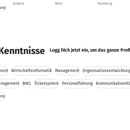
ankara
Bolu
Hamburg
uung
Kenntnisse
Logg Dich jetzt ein, um das ganze Prof
ment
Wirtschaftsinformatik
Management
Organisationsentwicklun
management
BWL
Ticketsystem
Personalführung
Kommunikationsfä
enz