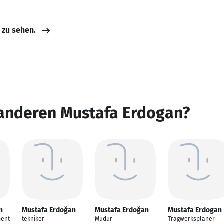
e zu sehen.
 anderen Mustafa Erdogan?
n
Mustafa Erdoğan
Mustafa Erdoğan
Mustafa Erdogan
ment
tekniker
Müdür
Tragwerksplaner