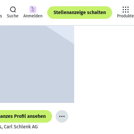
Stellenanzeige schalten
ts
Suche
Anmelden
Produkte
anzes Profil ansehen
s, Carl Schlenk AG