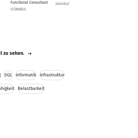
Functional Consultant
istanbul
istanbul
ISTANBUL
il zu sehen.
g
SQL
Informatik
Infrastruktur
higkeit
Belastbarkeit