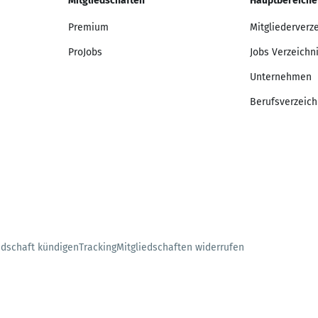
Mitgliedschaften
Hauptbereiche
Premium
Mitgliederverz
ProJobs
Jobs Verzeichn
Unternehmen
Berufsverzeich
edschaft kündigen
Tracking
Mitgliedschaften widerrufen