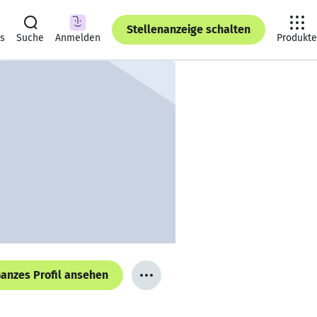
Stellenanzeige schalten
ts
Suche
Anmelden
Produkte
anzes Profil ansehen