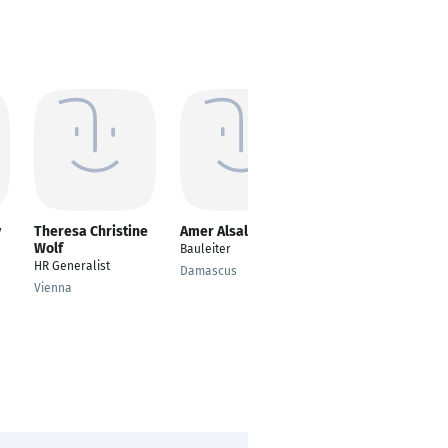
y
Theresa Christine
Amer Alsalem
queen bernice
Wolf
Bauleiter
---
HR Generalist
Damascus
Phoenix
Vienna