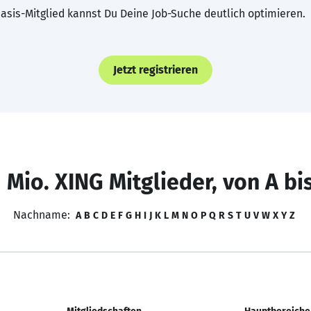
asis-Mitglied kannst Du Deine Job-Suche deutlich optimieren.
Jetzt registrieren
 Mio. XING Mitglieder, von A bi
Nachname:
A
B
C
D
E
F
G
H
I
J
K
L
M
N
O
P
Q
R
S
T
U
V
W
X
Y
Z