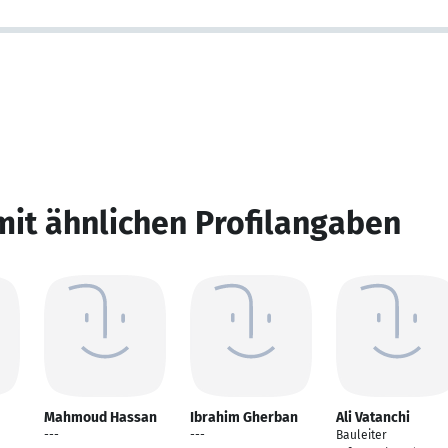
mit ähnlichen Profilangaben
Mahmoud Hassan
Ibrahim Gherban
Ali Vatanchi
---
---
Bauleiter