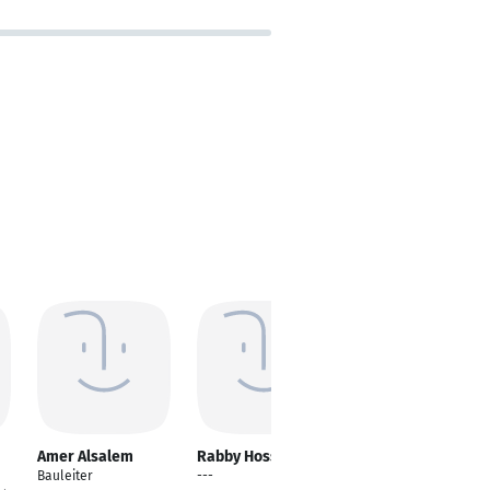
Amer Alsalem
Rabby Hossen
Aravind Kumar
Bauleiter
---
---