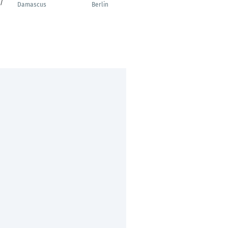
 /
Damascus
Berlin
Chennai