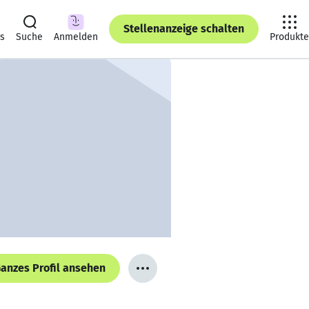
Stellenanzeige schalten
ts
Suche
Anmelden
Produkte
anzes Profil ansehen