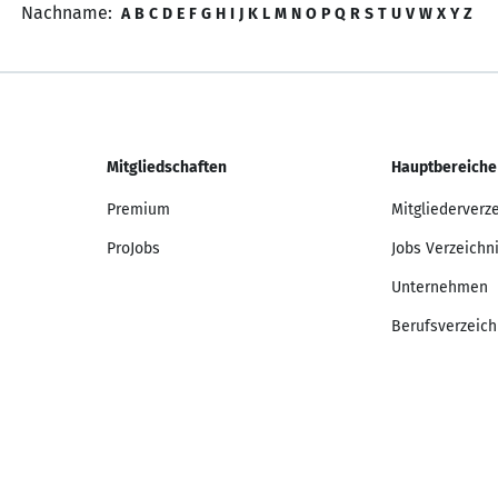
Nachname:
A
B
C
D
E
F
G
H
I
J
K
L
M
N
O
P
Q
R
S
T
U
V
W
X
Y
Z
Mitgliedschaften
Hauptbereiche
Premium
Mitgliederverz
ProJobs
Jobs Verzeichn
Unternehmen
Berufsverzeich