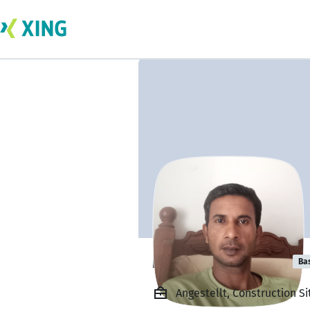
Muzzaffar Khan
Ba
Angestellt, Construction S