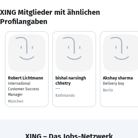
XING Mitglieder mit ähnlichen
Profilangaben
Robert Lichtmann
bishal narsingh
Akshay sharma
chhetry
International
Delivery boy
---
Customer Success
Berlin
Manager
Kathmandu
München
XING – Das Jobs-Netzwerk